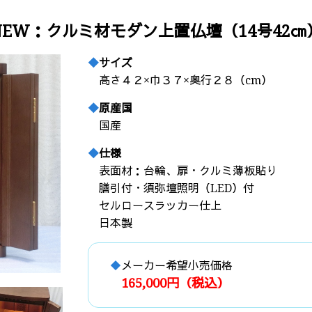
NEW：クルミ材モダン上置仏壇（14号42㎝
サイズ
高さ４２×巾３７×奥行２８（cm）
原産国
国産
仕様
表面材：台輪、扉・クルミ薄板貼り
膳引付・須弥壇照明（LED）付
セルロースラッカー仕上
日本製
メーカー希望小売価格
165,000円（税込）