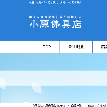
仏壇・仏具なら小原佛具店｜川崎市の小原佛具店
TOP
会社概要
店
有限会社小原佛具店 HOME
>
商品一覧
>
NEW：クルミ材