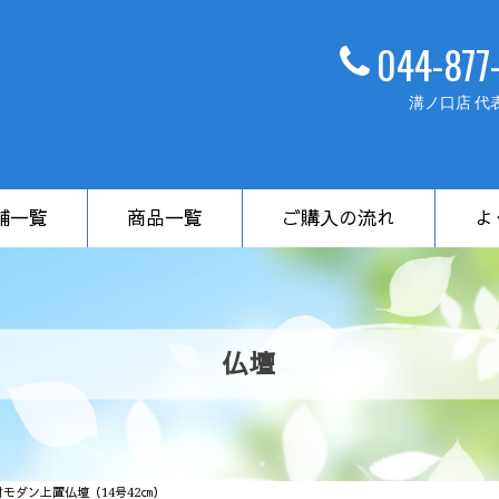
044-877
溝ノ口店 代
舗一覧
商品一覧
ご購入の流れ
よ
仏壇
モダン上置仏壇（14号42㎝）