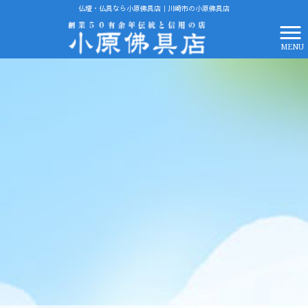
仏壇・仏具なら小原佛具店｜川崎市の小原佛具店
MENU