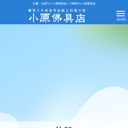
仏壇・仏具なら小原佛具店｜川崎市の小原佛具店
MENU