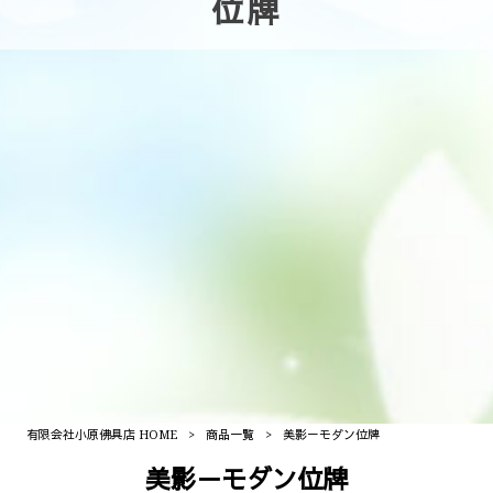
位牌
有限会社小原佛具店 HOME
>
商品一覧
>
美影－モダン位牌
美影－モダン位牌