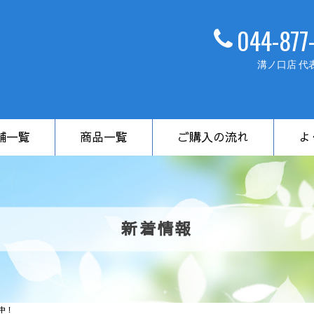
044-877
溝ノ口店 代
舗一覧
商品一覧
ご購入の流れ
よ
新着情報
中！